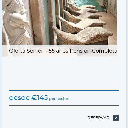
Oferta Senior + 55 años Pensión Completa
desde
€
145
por noche
ADA TERMAL
RESERVAR
- OFERT